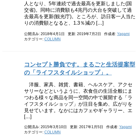
人となり、5年連続で過去最高を更新しました(国
交省)。同時に消費額も4兆円の大台を突破して過
去最高を更新(観光庁)。ところが、訪日客一人当た
りの消費額となると、1.3％減の […]
公開済み: 2018年4月1日
更新: 2019年7月2日
作成者:
Yagami
カテゴリー:
COLUMN
コンセプト勝負です。まるごと生活提案型
の「ライフスタイルショップ」。
洋服、家具、雑貨、書籍、ヘルスケア、アクセ
サリーなどというように、衣食住の生活全般にま
つわる様々な商品を同一空間の中で展開する「ラ
イフスタイルショップ」が注目を集め、広がりを
見せています。なかにはカフェやギャラリー、エ
[…]
公開済み: 2015年3月10日
更新: 2017年1月5日
作成者:
Yagami
カテゴリー:
COLUMN