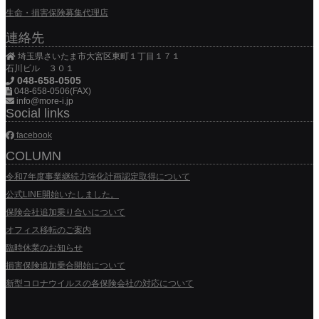
生命・損害保険募集代理店
連絡先
埼玉県さいたま市大宮区東町１丁目１７１
石川ビル ３０１
048-658-0505
048-658-0506(FAX)
info@more-i.jp
Social links
facebook
COLUMN
令和7年度事業継続力強化計画認定取得について
公式LINE開始いたしました。
保険会社追加乗り合いについて
オフィス移転のご案内
臨時休業のお知らせ
損害保険追加乗合開始について
新型コロナウイルスの各保険会社の対応について