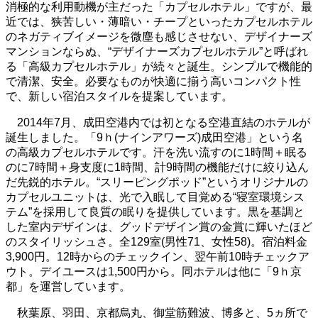
消極的な利用動機が主だった「カプセルホテル」ですが、最
近では、狭苦しい・薄暗い・チープといったカプセルホテル
のネガティブイメージを微塵も感じさせない、デザイナーズ
マンションならぬ、“デザイナーズカプセルホテル”と呼ばれ
る「高級カプセルホテル」が続々と誕生。シンプルで機能的
で清潔、安全。必要なものが快適に揃う高いコンパクト性
で、新しい宿泊スタイルを提案しています。
2014年7月、成田空港内では初となる空港直結のホテルが
誕生しました。「9ｈ(ナインアワーズ)成田空港」という名
の高級カプセルホテルです。汗を洗い流すのに1時間＋眠る
のに7時間＋身支度に1時間、計9時間の機能だけに絞り込ん
だ先鋭的ホテル。“スリーピングポッド”というオリジナルの
カプセルユニットは、光で入眠して目覚める“寝室環境シス
テム”を採用して良質の眠りを提供しています。黒を基調と
した室内デザインは、グッドデザイン賞の金賞に輝いたほど
のスタイリッシュさ。全129室(男性71、女性58)。宿泊料金
3,900円。12時からのチェックイン、翌午前10時チェックア
ウト。デイユースは1,500円から。同ホテルは他に「9ｈ京
都」を運営しています。
秋葉原、羽田、京都烏丸、御堂筋難波、博多と、5ヵ所で