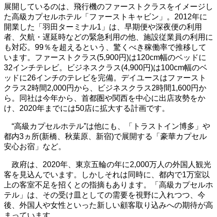
展開しているのは、飛行機のファーストクラスをイメージし
た高級カプセルホテル「ファーストキャビン」。2012年に
開業した「羽田ターミナル1」は、早期便や深夜便の利用
者、欠航・遅延時などの緊急利用の他、施設従業員の利用に
も対応。99％を超えるという、驚くべき稼働率で推移して
います。ファーストクラス(5,900円)は120cm幅のベッドに
32インチテレビ。ビジネスクラス(4,900円)は100cm幅のベ
ッドに26インチのテレビを完備。デイユースはファースト
クラス2時間2,000円から、ビジネスクラス2時間1,600円か
ら。同社は今年から、首都圏や関西を中心に出店攻勢をか
け、2020年までには50店に拡大する計画です。
“高級カプセルホテル”は他にも、「トラストイン博多」や
都内3ヵ所(新橋、秋葉原、新宿)で展開する「豪華カプセル
安心お宿」など。
政府は、2020年、東京五輪の年に2,000万人の外国人観光
客を見込んでいます。しかしそれは同時に、都内で1万室以
上の客室不足を招くとの指摘もあります。「高級カプセルホ
テル」は、その受け皿としての需要を視野に入れつつ、今
後、外国人や女性といった新しい顧客取り込みへの期待が高
まっています。