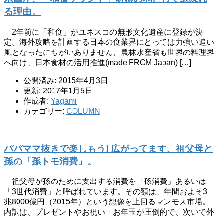
る理由。
2年前に「和食」がユネスコの無形文化遺産に登録が決
定。海外攻略を計画する日本の食業界にとっては力強い追い
風となったにちがいありません。農林水産省も世界の料理界
へ向け、日本食材の活用推進(made FROM Japan) […]
公開済み: 2015年4月3日
更新: 2017年1月5日
作成者:
Yagami
カテゴリー:
COLUMN
パパママ抜きで楽しもう! 広がってます、祖父母と
孫の「孫トモ消費」。
祖父母が孫のために支出する消費を「孫消費」あるいは
「3世代消費」と呼ばれています。その額は、年間およそ3
兆8000億円（2015年）という想像を上回るマンモス市場。
内訳は、プレゼントやお祝い・お年玉が圧倒的で、次いで外