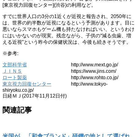
[東京視力回復センター](渋谷)の利用など。
すでに世界人口の3分の1近くが近視と報告され、2050年に
は、世界の約半数が近視になるという予測があります。目に
悪いならスマホもゲーム機も持たなければいい、というわけ
にはいかないのが現実。残念ながら、子供の“減る虫歯、増
える近視”という昨今の保健状況は、今後も続きそうです。
※参考:
文部科学省
http://www.mext.go.jp/
ＪＩＮＳ
https://www.jins.com/
ロート製薬
http://www.rohto.co.jp/
東京視力回復センター
http://www.tokyo-
shiryoku.co.jp/
日経ＭＪ(2017年11月12日付)
関連記事
米国が、「和食ブランド」研鑚の地として選ばれ