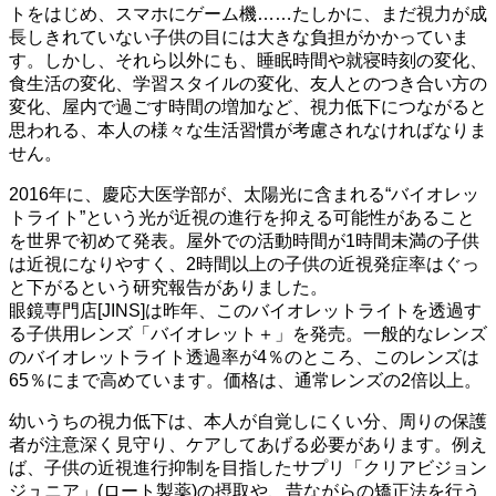
トをはじめ、スマホにゲーム機……たしかに、まだ視力が成
長しきれていない子供の目には大きな負担がかかっていま
す。しかし、それら以外にも、睡眠時間や就寝時刻の変化、
食生活の変化、学習スタイルの変化、友人とのつき合い方の
変化、屋内で過ごす時間の増加など、視力低下につながると
思われる、本人の様々な生活習慣が考慮されなければなりま
せん。
2016年に、慶応大医学部が、太陽光に含まれる“バイオレッ
トライト”という光が近視の進行を抑える可能性があること
を世界で初めて発表。屋外での活動時間が1時間未満の子供
は近視になりやすく、2時間以上の子供の近視発症率はぐっ
と下がるという研究報告がありました。
眼鏡専門店[JINS]は昨年、このバイオレットライトを透過す
る子供用レンズ「バイオレット＋」を発売。一般的なレンズ
のバイオレットライト透過率が4％のところ、このレンズは
65％にまで高めています。価格は、通常レンズの2倍以上。
幼いうちの視力低下は、本人が自覚しにくい分、周りの保護
者が注意深く見守り、ケアしてあげる必要があります。例え
ば、子供の近視進行抑制を目指したサプリ「クリアビジョン
ジュニア」(ロート製薬)の摂取や、昔ながらの矯正法を行う