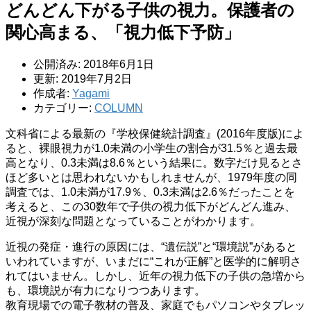
どんどん下がる子供の視力。保護者の
関心高まる、「視力低下予防」
公開済み: 2018年6月1日
更新: 2019年7月2日
作成者:
Yagami
カテゴリー:
COLUMN
文科省による最新の『学校保健統計調査』(2016年度版)によ
ると、裸眼視力が1.0未満の小学生の割合が31.5％と過去最
高となり、0.3未満は8.6％という結果に。数字だけ見るとさ
ほど多いとは思われないかもしれませんが、1979年度の同
調査では、1.0未満が17.9％、0.3未満は2.6％だったことを
考えると、この30数年で子供の視力低下がどんどん進み、
近視が深刻な問題となっていることがわかります。
近視の発症・進行の原因には、“遺伝説”と“環境説”があると
いわれていますが、いまだに“これが正解”と医学的に解明さ
れてはいません。しかし、近年の視力低下の子供の急増から
も、環境説が有力になりつつあります。
教育現場での電子教材の普及、家庭でもパソコンやタブレッ