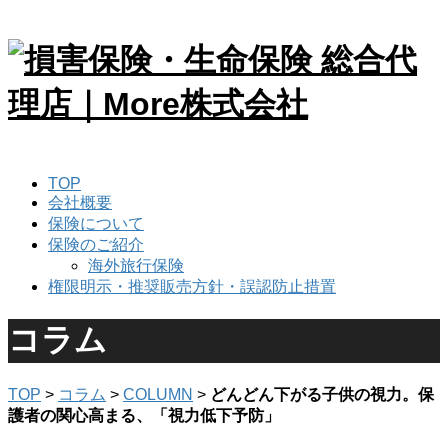
TOP
会社概要
保険について
保険のご紹介
海外旅行保険
権限明示・推奨販売方針・誤認防止措置
コラム
TOP
>
コラム
>
COLUMN
>
どんどん下がる子供の視力。保
護者の関心高まる、「視力低下予防」