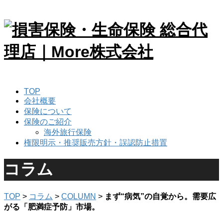
TOP
会社概要
保険について
保険のご紹介
海外旅行保険
権限明示・推奨販売方針・誤認防止措置
コラム
TOP
>
コラム
>
COLUMN
>
まず“病気”の自覚から。需要広
がる「肥満症予防」市場。