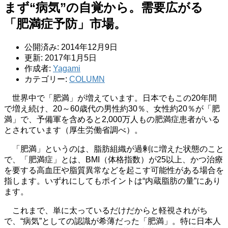
まず“病気”の自覚から。需要広がる
「肥満症予防」市場。
公開済み: 2014年12月9日
更新: 2017年1月5日
作成者:
Yagami
カテゴリー:
COLUMN
世界中で「肥満」が増えています。日本でもこの20年間
で増え続け、20～60歳代の男性約30％、女性約20％が「肥
満」で、予備軍を含めると2,000万人もの肥満症患者がいる
とされています（厚生労働省調べ）。
「肥満」というのは、脂肪組織が過剰に増えた状態のこと
で、「肥満症」とは、BMI（体格指数）が25以上、かつ治療
を要する高血圧や脂質異常などを起こす可能性がある場合を
指します。いずれにしてもポイントは“内蔵脂肪の量”にあり
ます。
これまで、単に太っているだけだからと軽視されがち
で、“病気”としての認識が希薄だった「肥満」。特に日本人