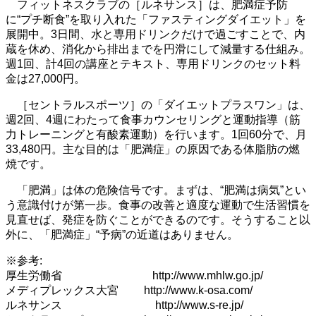
フィットネスクラブの［ルネサンス］は、肥満症予防
に“プチ断食”を取り入れた「ファスティングダイエット」を
展開中。3日間、水と専用ドリンクだけで過ごすことで、内
蔵を休め、消化から排出までを円滑にして減量する仕組み。
週1回、計4回の講座とテキスト、専用ドリンクのセット料
金は27,000円。
［セントラルスポーツ］の「ダイエットプラスワン」は、
週2回、4週にわたって食事カウンセリングと運動指導（筋
力トレーニングと有酸素運動）を行います。1回60分で、月
33,480円。主な目的は「肥満症」の原因である体脂肪の燃
焼です。
「肥満」は体の危険信号です。まずは、“肥満は病気”とい
う意識付けが第一歩。食事の改善と適度な運動で生活習慣を
見直せば、発症を防ぐことができるのです。そうすること以
外に、「肥満症」“予病”の近道はありません。
※参考:
厚生労働省 http://www.mhlw.go.jp/
メディプレックス大宮 http://www.k-osa.com/
ルネサンス http://www.s-re.jp/