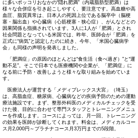
に多いポッコリおなかの“隠れ肥満”（内蔵脂肪型肥満）は
様々な合併症を引き起こしやすく、要注意です。高血糖や高
血圧、脂質異常は、日本人の死因上位である脳卒中（脳梗
塞・脳出血）や心臓病（心筋梗塞・狭心症）、がんなどとの
因果関係も指摘されています。3人に1人が「肥満」とされ
社会問題となっている米国では、昨年、医師会が「肥満」を
正式に“病気”と認定したのに続き、今年、「米国心臓病学
会」も同様の声明を発表しました。
「肥満症」の原因のほとんどは“食生活（食べ過ぎ）”と“運
動不足”。そこで日本でも医療機関や企業が、「肥満症」に
なる前に予防・改善しようと様々な取り組みを始めていま
す。
医療法人が運営する「メディプレックス大宮」（埼玉）
は、高脂血症、糖尿病、心臓病などの疾病予防のための運動
療法施設です。まず、整形外科医のメディカルチェックを受
けた後、目的に合わせて専門スタッフとトレーニングメニュ
ーを作成します。コースによっては、月一回、トレーニング
の効果を医師が診断してくれます。料金は、メディカルコー
ス月2,000円～プラチナコース月3万円までの5段階。