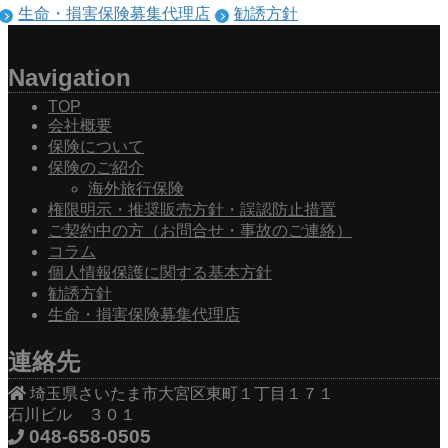
生命・損害保険募集代理店
勧誘方針
Navigation
TOP
会社概要
保険について
保険のご紹介
海外旅行保険
権限明示・推奨販売方針・誤認防止措置
ご契約中の方（お問合せ・事故のご連絡）
コラム
個人情報保護に関する基本方針
勧誘方針
生命・損害保険募集代理店
連絡先
埼玉県さいたま市大宮区東町１丁目１７１
石川ビル ３０１
048-658-0505