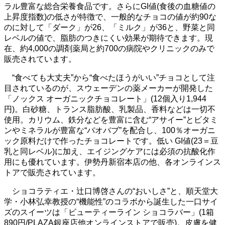
ラル豊富な総合栄養食品です。さらにGI値(食後の血糖値の
上昇度指数)の低さが特徴で、一般的なチョコの値が約90な
のに対して「ダーク」が26、「ミルク」が36と、野菜と同
レベルの値で、脂肪のつきにくい効果が期待できます。現
在、約4,000の調剤薬局と約700の病院やクリニックのみで
販売されています。
“食べても大丈夫”から“食べたほうがいい”チョコとして注
目されているのが、スウェーデンの薬メーカーが開発した
「ノックス オーガニックチョコレート」(12個入り1,944
円)。白砂糖、トランス脂肪酸、乳製品、香料などは一切不
使用。カリウム、鉄分などを豊富に含む“アサイー”とビタミ
ンやミネラルが豊富な“バオバブ”を配合し、100％オーガニ
ック原料だけで作ったチョコレートです。低い GI値(23＝豆
乳と同レベル)に加え、エイジングケアには必須の抗酸化作
用にも優れています。伊勢丹新宿本店の他、各オンラインス
トアで販売されています。
ショコラティエ・辻口博啓さんの“おいしさ”と、順天堂大
学・小林弘幸教授の“機能性”のコラボから誕生した一口サイ
ズのスイーツは「ビューティーライン ショコラバー」(1箱
890円/PLAZA銀座店他オンラインストアで販売)。皮膚を健