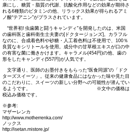
康にし、糖質・脂質の代謝、抗酸化作用などの効果が期待さ
れる6種類のビタミンの他、リラックス効果が得られるアミ
ノ酸“テアニン”がプラスされています。
“世界初! 虫歯菌と闘うキャンディ”を開発したのは、米国
の歯科医と歯科衛生士夫妻の[ドクタージョンズ]。カラフル
なのに、合成着色料や砂糖・人工着色料は不使用で、100％
良質なキシリトールを使用。成分中の甘草根エキスが口の中
の有害な菌に働きかけます。キャラメル(454円)の他、歯の
形をしたキャンディ(557円)が人気です。
文字通り、医師のお墨付きをもらった“医食同源”の「ドク
ターズスイーツ」。従来の健康食品にはなかった味や見た目
のこだわりに、スイーツの新しい分野への可能性が潜んでい
るようです。 ※文中の価格は
税込み価格です。
※参考:
マザーレンカ
http://www.motherrenka.com/
ノックス
http://isetan.mistore.jp/