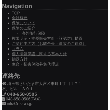
Navigation
TOP
会社概要
保険について
保険のご紹介
海外旅行保険
権限明示・推奨販売方針・誤認防止措置
ご契約中の方（お問合せ・事故のご連絡）
コラム
個人情報保護に関する基本方針
勧誘方針
生命・損害保険募集代理店
連絡先
埼玉県さいたま市大宮区東町１丁目１７１
石川ビル ３０１
048-658-0505
048-658-0506(FAX)
info@more-i.jp