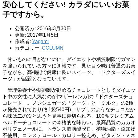
安心してください! カラダにいいお菓
子ですから。
公開済み: 2016年3月30日
更新: 2017年1月5日
作成者:
Yagami
カテゴリー:
COLUMN
甘いものに目がないのに、ダイエットや糖質制限でガマン
を強いられている方々に朗報です。見た目や味は普通のお菓
子ながら、高機能で健康に良いスイーツ、「ドクターズスイ
ーツ」が話題となっています。
管理栄養士や薬剤師が勧めるチョコレートとしてダイエッ
ト中の女性に人気なのが[マザーレンカ]の「ドクターズチョ
コレート」。ノンシュガーの「ダーク」と「ミルク」の2種
が発売されており(各1袋540円)、サプリのようなチョコだか
ら味は二の次と思うと見事に裏切られる、100％プレミアム
ベルギーチョコレートの本格的な味わい。最高品質のカカオ
ポリフェノールに、トランス脂肪酸ゼロ、植物油脂・添加物
不使用、コレステロール・カロリー控えめ、ビタミン・ミネ