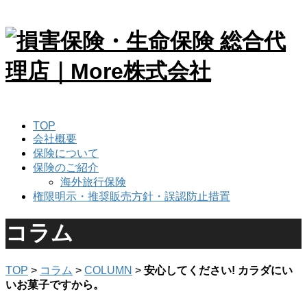
TOP
会社概要
保険について
保険のご紹介
海外旅行保険
権限明示・推奨販売方針・誤認防止措置
コラム
TOP
>
コラム
>
COLUMN
>
安心してください! カラダにい
いお菓子ですから。