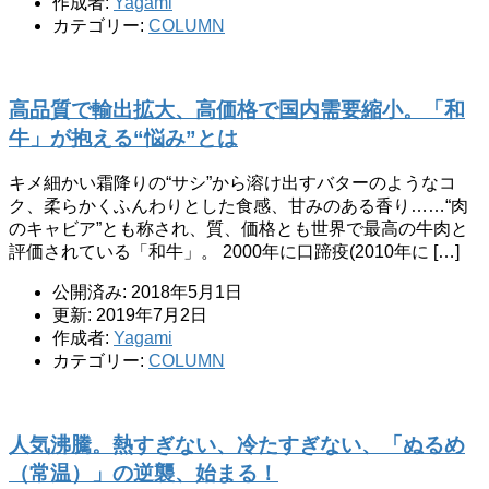
作成者:
Yagami
カテゴリー:
COLUMN
高品質で輸出拡大、高価格で国内需要縮小。「和
牛」が抱える“悩み”とは
キメ細かい霜降りの“サシ”から溶け出すバターのようなコ
ク、柔らかくふんわりとした食感、甘みのある香り……“肉
のキャビア”とも称され、質、価格とも世界で最高の牛肉と
評価されている「和牛」。 2000年に口蹄疫(2010年に […]
公開済み: 2018年5月1日
更新: 2019年7月2日
作成者:
Yagami
カテゴリー:
COLUMN
人気沸騰。熱すぎない、冷たすぎない、「ぬるめ
（常温）」の逆襲、始まる！