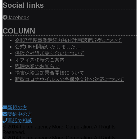
Social links
facebook
COLUMN
令和7年度事業継続力強化計画認定取得について
公式LINE開始いたしました。
保険会社追加乗り合いについて
オフィス移転のご案内
臨時休業のお知らせ
損害保険追加乗合開始について
新型コロナウイルスの各保険会社の対応について
新規の方
契約中の方
電話で相談
© 2014 hoken.agency More. Corporation. All Rights
Reserved.
© 2014 hoken.agency More. Corporation. All Rights