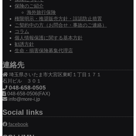
保険のご紹介
海外旅行保険
権限明示・推奨販売方針・誤認防止措置
ご契約中の方（お問合せ・事故のご連絡）
コラム
個人情報保護に関する基本方針
勧誘方針
生命・損害保険募集代理店
連絡先
埼玉県さいたま市大宮区東町１丁目１７１
石川ビル ３０１
048-658-0505
048-658-0506(FAX)
info@more-i.jp
Social links
facebook