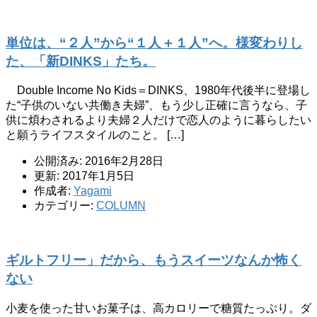
単位は、“２人”から“１人＋１人”へ。様変わりし
た、「新DINKS」たち。
Double Income No Kids＝DINKS、1980年代後半に登場し
た“子供のいない共働き夫婦”、もう少し正確に言うなら、子
供に煩わされるより夫婦２人だけで恋人のように暮らしたい
と願うライフスタイルのこと。 […]
公開済み: 2016年2月28日
更新: 2017年1月5日
作成者:
Yagami
カテゴリー:
COLUMN
ギルトフリー」だから、もうスイーツなんか怖く
ない
小麦を使った甘いお菓子は、高カロリーで糖質たっぷり。ダ