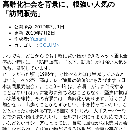
高齢化社会を背景に、根強い人気の
「訪問販売」
公開済み: 2017年7月1日
更新: 2019年7月2日
作成者:
Yagami
カテゴリー:
COLUMN
いつでも、どこからでも手軽に買い物ができるネット通販全
盛のご時世に、「訪問販売」（以下、訪販）が根強い人気を
保ち、健闘しています。
ピークだった頃（1996年）と比べるとほぼ半減していると
はいえ、その売上高はテレビ通販の約3倍にも及びます（日
本訪問販売協会）。ここ3～4年は、右肩上がりに伸長する
ことはない代わりに急激に落ち込むこともなく、堅実に横ば
い状態を維持。その背景には、高齢化があります。近くに店
舗がない、出歩くことがむずかしい、車を持っていない、な
どといったいわゆる“買い物難民”をはじめ、大手スーパーな
どでの買い物は味気ないし、セルフレジにうまく対応できな
いなどというシニアにとっては、自宅に居ながら販売員と会
話しながらゆっくり買い物ができる訪販が、貴重な存在とし