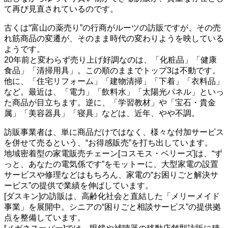
て再び見直されているのです。
古くは“富山の薬売り”の行商がルーツの訪販ですが、その売
れ筋商品の変遷が、そのまま時代の変わりようを映している
ようです。
20年前と変わらず売り上げ好調なのは、「化粧品」「健康
食品」「清掃用具」。この順のままでトップ3は不動です。
他に、「住宅リフォーム」「建物清掃」「下着」「衣料品」
など。最近は、「電力」「飲料水」「太陽光パネル」といっ
た商品が目立ちます。逆に、「学習教材」や「宝石・貴金
属」「美容器具」「寝具」などは、近年、やや不調。
訪販事業者は、単に商品だけではなく、様々な付加サービス
を併せて売るという、“お得感販売”を打ち出しています。
地域密着型の家電販売チェーン[コスモス・ベリーズ]は、“ず
っと、あなたの電気係です”をモットーに、大型家電の設置
サービスや修理などはもちろん、家電の“お困りごと解決サ
ービス”の提供で業績を伸ばしています。
[ダスキン]の訪販は、高齢化社会と直結した「メリーメイド
事業」を展開中。シニアの“困りごと相談サービス”の提供拠
点を整備しています。