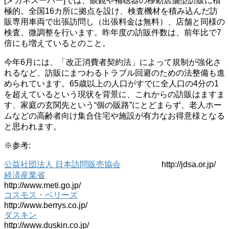
[メガネスーパー]では、眼鏡や補聴器の移動店舗型訪販に積
極的。全国16カ所に拠点を設け、検査機材を積み込んだ訪
販専用車両で出張訪問し（出張料金は無料）、店舗と同様の
検査、微調整を行います。昨年度の訪販件数は、前年比で7
倍にも増えているとのこと。
今年6月には、「改正消費者契約法」によって規制が強化さ
れるなど、訪販にまつわるトラブル回避のための法整備も進
められています。65歳以上の人口がすでに全人口の4分の1
を超えているという現状を背景に、これからの訪販はますま
す、家庭の玄関先という“個の販路”にとどまらず、老人ホー
ムなどの高齢者向け集合住宅や施設が有力なお得意様となる
と思われます。
※参考:
公益社団法人 日本訪問販売協会
http://jdsa.or.jp/
経済産業省
http://www.meti.go.jp/
コスモス・ベリーズ
http://www.berrys.co.jp/
ダスキン
http://www.duskin.co.jp/