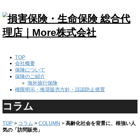
TOP
会社概要
保険について
保険のご紹介
海外旅行保険
権限明示・推奨販売方針・誤認防止措置
コラム
TOP
>
コラム
>
COLUMN
>
高齢化社会を背景に、根強い人
気の「訪問販売」