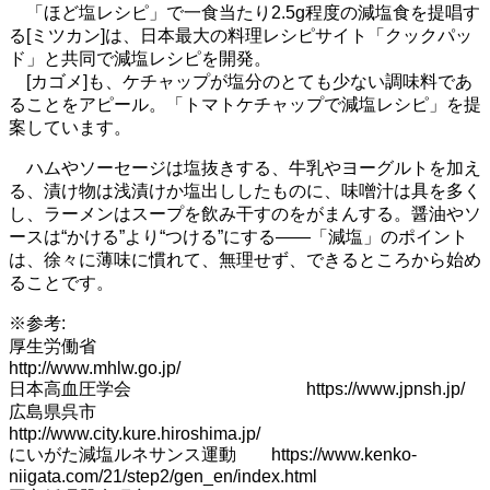
「ほど塩レシピ」で一食当たり2.5g程度の減塩食を提唱す
る[ミツカン]は、日本最大の料理レシピサイト「クックパッ
ド」と共同で減塩レシピを開発。
[カゴメ]も、ケチャップが塩分のとても少ない調味料であ
ることをアピール。「トマトケチャップで減塩レシピ」を提
案しています。
ハムやソーセージは塩抜きする、牛乳やヨーグルトを加え
る、漬け物は浅漬けか塩出ししたものに、味噌汁は具を多く
し、ラーメンはスープを飲み干すのをがまんする。醤油やソ
ースは“かける”より“つける”にする——「減塩」のポイント
は、徐々に薄味に慣れて、無理せず、できるところから始め
ることです。
※参考:
厚生労働省
http://www.mhlw.go.jp/
日本高血圧学会 https://www.jpnsh.jp/
広島県呉市
http://www.city.kure.hiroshima.jp/
にいがた減塩ルネサンス運動 https://www.kenko-
niigata.com/21/step2/gen_en/index.html