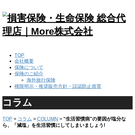
TOP
会社概要
保険について
保険のご紹介
海外旅行保険
権限明示・推奨販売方針・誤認防止措置
コラム
TOP
>
コラム
>
COLUMN
>
“生活習慣病”の要因が塩分な
ら、「減塩」を生活習慣にしてしまいましょう!