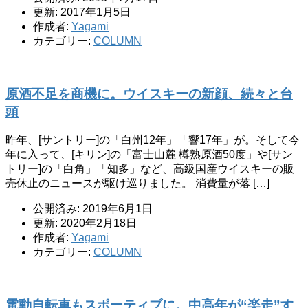
更新: 2017年1月5日
作成者:
Yagami
カテゴリー:
COLUMN
原酒不足を商機に。ウイスキーの新顔、続々と台
頭
昨年、[サントリー]の「白州12年」「響17年」が。そして今
年に入って、[キリン]の「富士山麓 樽熟原酒50度」や[サン
トリー]の「白角」「知多」など、高級国産ウイスキーの販
売休止のニュースが駆け巡りました。 消費量が落 […]
公開済み: 2019年6月1日
更新: 2020年2月18日
作成者:
Yagami
カテゴリー:
COLUMN
電動自転車もスポーティブに。中高年が“楽走”す