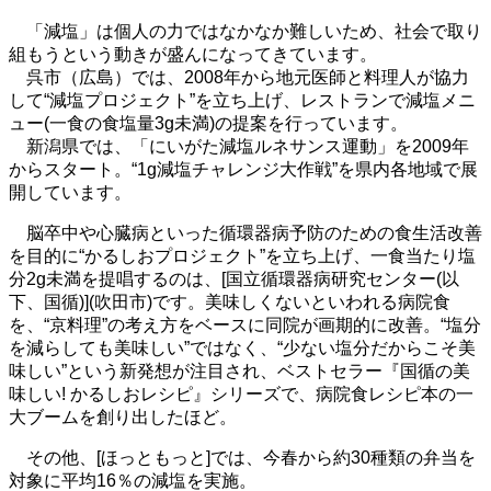
「減塩」は個人の力ではなかなか難しいため、社会で取り
組もうという動きが盛んになってきています。
呉市（広島）では、2008年から地元医師と料理人が協力
して“減塩プロジェクト”を立ち上げ、レストランで減塩メニ
ュー(一食の食塩量3g未満)の提案を行っています。
新潟県では、「にいがた減塩ルネサンス運動」を2009年
からスタート。“1g減塩チャレンジ大作戦”を県内各地域で展
開しています。
脳卒中や心臓病といった循環器病予防のための食生活改善
を目的に“かるしおプロジェクト”を立ち上げ、一食当たり塩
分2g未満を提唱するのは、[国立循環器病研究センター(以
下、国循)](吹田市)です。美味しくないといわれる病院食
を、“京料理”の考え方をベースに同院が画期的に改善。“塩分
を減らしても美味しい”ではなく、“少ない塩分だからこそ美
味しい”という新発想が注目され、ベストセラー『国循の美
味しい! かるしおレシピ』シリーズで、病院食レシピ本の一
大ブームを創り出したほど。
その他、[ほっともっと]では、今春から約30種類の弁当を
対象に平均16％の減塩を実施。