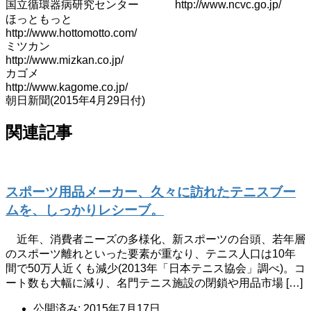
国立循環器病研究センター http://www.ncvc.go.jp/
ほっともっと
http://www.hottomotto.com/
ミツカン
http://www.mizkan.co.jp/
カゴメ
http://www.kagome.co.jp/
朝日新聞(2015年4月29日付)
関連記事
スポーツ用品メーカー、久々に訪れたテニスブー
ムを、しっかりレシーブ。
近年、消費者ニーズの多様化、新スポーツの台頭、若年層
のスポーツ離れといった要素が重なり、テニス人口は10年
間で50万人近くも減少(2013年「日本テニス協会」調べ)。コ
ート数も大幅に減り、名門テニス施設の閉鎖や用品市場 […]
公開済み: 2015年7月17日