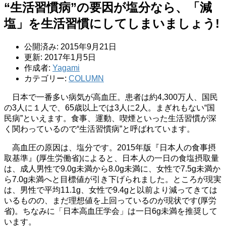
“生活習慣病”の要因が塩分なら、「減
塩」を生活習慣にしてしまいましょう!
公開済み: 2015年9月21日
更新: 2017年1月5日
作成者:
Yagami
カテゴリー:
COLUMN
日本で一番多い病気が高血圧。患者は約4,300万人、国民
の3人に１人で、65歳以上では3人に2人。まぎれもない“国
民病”といえます。食事、運動、喫煙といった生活習慣が深
く関わっているので“生活習慣病”と呼ばれています。
高血圧の原因は、塩分です。2015年版『日本人の食事摂
取基準』(厚生労働省)によると、日本人の一日の食塩摂取量
は、成人男性で9.0g未満から8.0g未満に、女性で7.5g未満か
ら7.0g未満へと目標値が引き下げられました。ところが現実
は、男性で平均11.1g、女性で9.4gと以前より減ってきては
いるものの、まだ理想値を上回っているのが現状です(厚労
省)。ちなみに「日本高血圧学会」は一日6g未満を推奨して
います。