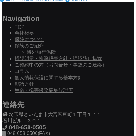
Navigation
TOP
会社概要
保険について
保険のご紹介
海外旅行保険
権限明示・推奨販売方針・誤認防止措置
ご契約中の方（お問合せ・事故のご連絡）
コラム
個人情報保護に関する基本方針
勧誘方針
生命・損害保険募集代理店
連絡先
埼玉県さいたま市大宮区東町１丁目１７１
石川ビル ３０１
048-658-0505
048-658-0506(FAX)