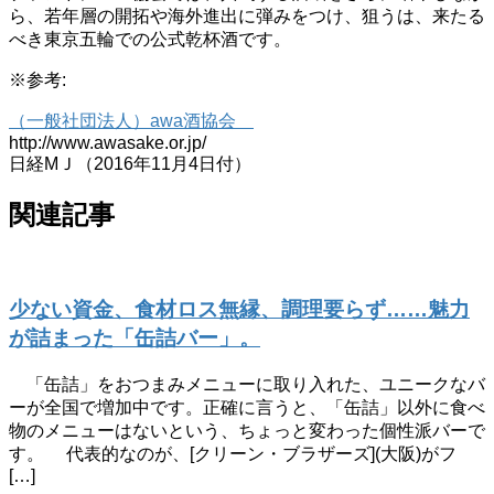
ら、若年層の開拓や海外進出に弾みをつけ、狙うは、来たる
べき東京五輪での公式乾杯酒です。
※参考:
（一般社団法人）awa酒協会
http://www.awasake.or.jp/
日経МＪ（2016年11月4日付）
関連記事
少ない資金、食材ロス無縁、調理要らず……魅力
が詰まった「缶詰バー」。
「缶詰」をおつまみメニューに取り入れた、ユニークなバ
ーが全国で増加中です。正確に言うと、「缶詰」以外に食べ
物のメニューはないという、ちょっと変わった個性派バーで
す。 代表的なのが、[クリーン・ブラザーズ](大阪)がフ
[…]