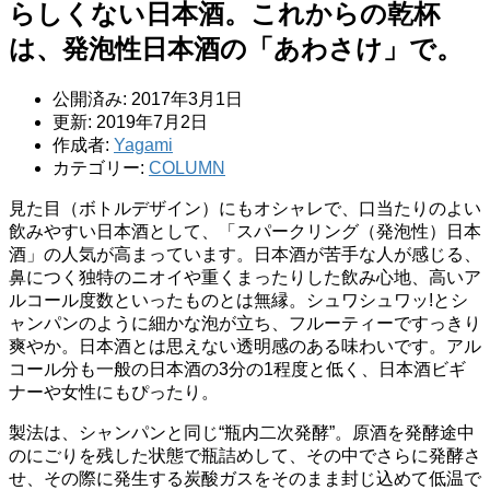
らしくない日本酒。これからの乾杯
は、発泡性日本酒の「あわさけ」で。
公開済み: 2017年3月1日
更新: 2019年7月2日
作成者:
Yagami
カテゴリー:
COLUMN
見た目（ボトルデザイン）にもオシャレで、口当たりのよい
飲みやすい日本酒として、「スパークリング（発泡性）日本
酒」の人気が高まっています。日本酒が苦手な人が感じる、
鼻につく独特のニオイや重くまったりした飲み心地、高いア
ルコール度数といったものとは無縁。シュワシュワッ!とシ
ャンパンのように細かな泡が立ち、フルーティーですっきり
爽やか。日本酒とは思えない透明感のある味わいです。アル
コール分も一般の日本酒の3分の1程度と低く、日本酒ビギ
ナーや女性にもぴったり。
製法は、シャンパンと同じ“瓶内二次発酵”。原酒を発酵途中
のにごりを残した状態で瓶詰めして、その中でさらに発酵さ
せ、その際に発生する炭酸ガスをそのまま封じ込めて低温で