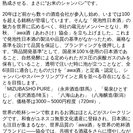
熟成させる、まさに“お米のシャンパン”です。
20年ほど前から数々の酒造会社が参入し始め、いまでは100
を超える銘柄が登場しています。そんな「発泡性日本酒」の
魅力を世界に広めるべく、8社の蔵元がメンバーとなり、昨
秋、「awa酒（あわさけ）協会」を立ち上げました。これま
で発泡性日本酒の製法や品質の基準がなかったため、厳格な
基準を設けて品質を保証し、ブランディングを後押ししま
す。“商品開発基準”として、国産米100％使用の日本酒であ
ること、自然発酵による定められたガス圧の炭酸ガスのみを
保有していること、透明で注いだ時に泡が立つことなど、全
6項目に適合したものだけを「awa酒」と定義・認定し、シ
ャンパンやスパークリングワインと肩を並べる存在になるこ
とを目指します。
「MIZUBASHO PURE」（永井酒造/群馬）、「菊泉ひとす
じ」（滝沢酒造/埼玉）、「八海山あわ」（八海醸造/新潟）
など、価格帯は3000～5000円程度（720ml）。
世界の乾杯シーンで飲まれるお酒はほとんどがスパークリン
グです。和食がユネスコ無形文化遺産に登録され、日本酒に
も注目が集まるなか、世界品質の「awa酒」を世界の乾杯酒
ブランドに——協会では、共鳴する酒蔵をさらに増やしなが