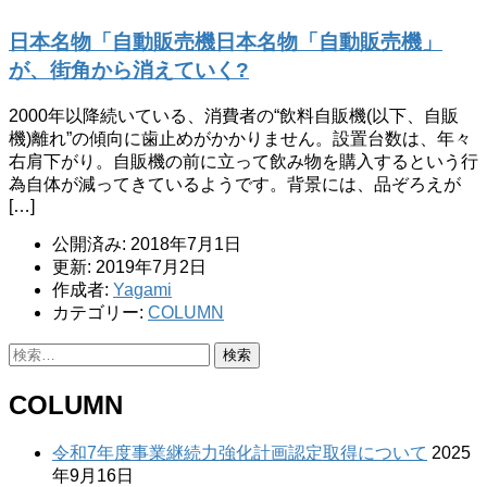
日本名物「自動販売機日本名物「自動販売機」
が、街角から消えていく?
2000年以降続いている、消費者の“飲料自販機(以下、自販
機)離れ”の傾向に歯止めがかかりません。設置台数は、年々
右肩下がり。自販機の前に立って飲み物を購入するという行
為自体が減ってきているようです。背景には、品ぞろえが
[…]
公開済み: 2018年7月1日
更新: 2019年7月2日
作成者:
Yagami
カテゴリー:
COLUMN
検
索:
COLUMN
令和7年度事業継続力強化計画認定取得について
2025
年9月16日