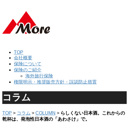
TOP
会社概要
保険について
保険のご紹介
海外旅行保険
権限明示・推奨販売方針・誤認防止措置
コラム
TOP
>
コラム
>
COLUMN
>
らしくない日本酒。これからの
乾杯は、発泡性日本酒の「あわさけ」で。