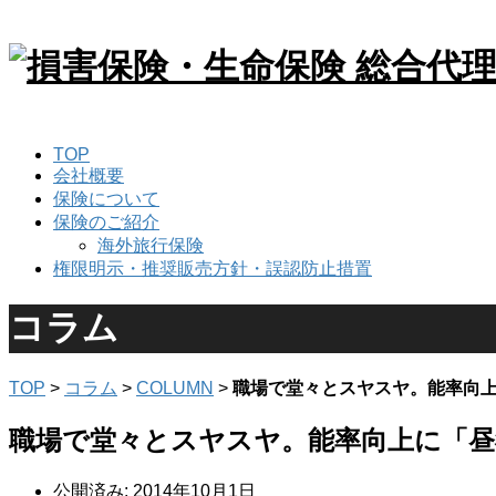
TOP
会社概要
保険について
保険のご紹介
海外旅行保険
権限明示・推奨販売方針・誤認防止措置
コラム
TOP
>
コラム
>
COLUMN
>
職場で堂々とスヤスヤ。能率向
職場で堂々とスヤスヤ。能率向上に「昼
公開済み: 2014年10月1日