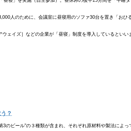
「昼寝」を実施（自主参加）。昼休みの後半15分間を「午睡
000人のために、会議室に昼寝用のソファ30台を置き「おひるねス
ウェイズ］などの企業が「昼寝」制度を導入しているといい
救う？
“第3のビール”の３種類が含まれ、それぞれ原材料や製法によっ