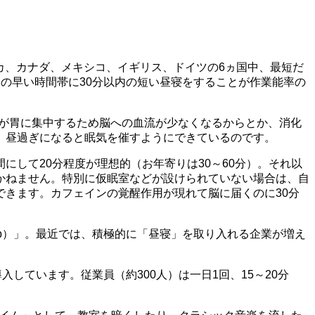
カ、カナダ、メキシコ、イギリス、ドイツの6ヵ国中、最短だ
後の早い時間帯に30分以内の短い昼寝をすることが作業能率の
液が胃に集中するため脳への血流が少なくなるからとか、消化
、昼過ぎになると眠気を催すようにできているのです。
して20分程度が理想的（お年寄りは30～60分）。それ以
かねません。特別に仮眠室などが設けられていない場合は、自
きます。カフェインの覚醒作用が現れて脳に届くのに30分
p）」。最近では、積極的に「昼寝」を取り入れる企業が増え
しています。従業員（約300人）は一日1回、15～20分