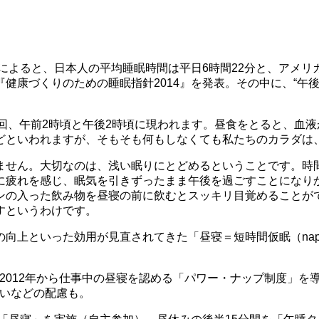
によると、日本人の平均睡眠時間は平日6時間22分と、アメリ
健康づくりのための睡眠指針2014』を発表。その中に、“午
回、午前2時頃と午後2時頃に現われます。昼食をとると、血
どといわれますが、そもそも何もしなくても私たちのカラダは
ん。大切なのは、浅い眠りにとどめるということです。時間に
に疲れを感じ、眠気を引きずったまま午後を過ごすことになり
ンの入った飲み物を昼寝の前に飲むとスッキリ目覚めることがで
すというわけです。
向上といった効用が見直されてきた「昼寝＝短時間仮眠（na
012年から仕事中の昼寝を認める「パワー・ナップ制度」を導入
ないなどの配慮も。