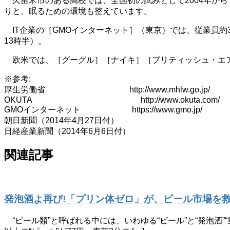
久留米市のある高校では、全国初の試みとして2004年から
りと、眠るための環境も整えています。
IT企業の［GMOインターネット］（東京）では、従業員約3,
13時半）。
欧米では、［グーグル］［ナイキ］［ブリティッシュ・エア
※参考:
厚生労働省 http://www.mhlw.go.jp/
OKUTA http://www.okuta.com/
GMOインターネット https://www.gmo.jp/
朝日新聞（2014年4月27日付）
日経産業新聞（2014年6月6日付）
関連記事
発泡酒よ再び!「プリン体ゼロ」が、ビール市場を
“ビール類”と呼ばれる中には、いわゆる“ビール”と“発泡酒”