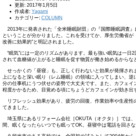
更新: 2017年1月5日
作成者:
Yagami
カテゴリー:
COLUMN
2013年に発表された「全米睡眠財団」の『国際睡眠調査』
ということが分かりました。これを受けてか、厚生労働省が『
改善に効果的”と明記されました。
“眠気”には一定のリズムがあります。最も強い眠気は一日2
されて血糖値が上がると睡眠を促す物質が働き始めるからな
せっかくの「昼寝」も、正しく行わないと効果が発揮されませ
上になると深い眠り（レム睡眠）の領域に入ってしまい、逆
分の仕事机にうつ伏せの姿勢で大丈夫です。また、カフェイ
程度かかるため、目覚める頃にちょうどカフェインが効き出
リフレッシュ効果があり、疲労の回復、作業効率や生産性の
てきました。
埼玉県にあるリフォーム会社［OKUTA（オクタ）］では、2
間、眠くなったらいつでも眠ってOK。昼寝中は電話を回さ